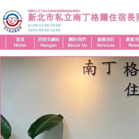
財團法人天下為公社會福利慈善事業基金會附設
新北市私立南丁格爾住宿長
核心價值-安全 尊嚴 充實 快樂
照護理念-專業 關懷 卓越 創新
首頁
回恆安總站
關於我們
服務項目
最新消
Home
Hangan
About Us
Services
New