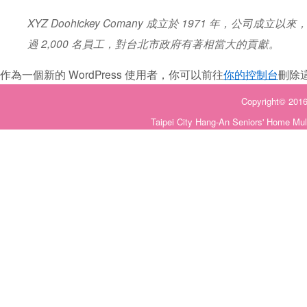
XYZ Doohickey Comany 成立於 1971 年，公司
過 2,000 名員工，對台北市政府有著相當大的貢獻。
作為一個新的 WordPress 使用者，你可以前往
你的控制台
刪除
Copyright©
Taipei City Hang-An Seniors' Home Mul