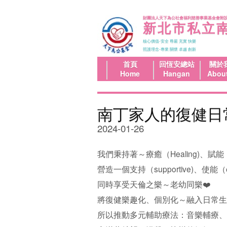
財團法人天下為公社會福利慈善事業基金會附
新北市私立
核心價值-安全 尊嚴 充實 快樂
照護理念-專業 關懷 卓越 創新
首頁
回恆安總站
關於
Home
Hangan
Abou
南丁家人的復健日
2024-01-26
我們秉持著～療癒（Healing)、賦能（
營造一個支持（supportive)、使能（e
同時享受天倫之樂～老幼同樂❤️
將復健樂趣化、個別化～融入日常生
所以推動多元輔助療法：音樂輔療、