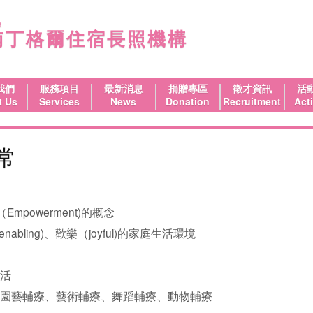
設
南丁格爾住宿長照機構
我們
服務項目
最新消息
捐贈專區
徵才資訊
活
t Us
Services
News
Donation
Recruitment
Acti
常
Empowerment)的概念
nabling)、歡樂（joyful)的家庭生活環境
活
園藝輔療、藝術輔療、舞蹈輔療、動物輔療