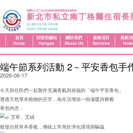
財團法人天下為公社會福利慈善事業基金會附設
新北市私立南丁格爾住宿長
核心價值-安全 尊嚴 充實 快樂
照護理念-專業 關懷 卓越 創新
首頁
回恆安總站
關於我們
服務項目
最新消
Home
Hangan
About Us
Services
New
端午節系列活動 2－平安香包手
2026-06-17
今天與住民們一起製作充滿香氣與祝福的「端午平安香包」
透過天然草本植物的芬芳，為生活增添一份溫暖與療癒
香包內含：
艾草、艾絨
散發自然草本香氣，傳統上常用於淨化環境與驅蟲