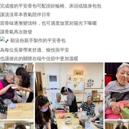
完成後的平安香包可配掛於輪椅、床頭或隨身包包
讓淡淡草本香氣陪伴日常
當香味逐漸變淡時，也可適度放置於陽光下曝曬
讓香氣再次散發
願這份親手製作的平安香包
為每位長輩帶來舒適、愉悅與平安
也讓彼此的關懷在端午佳節中更加溫暖