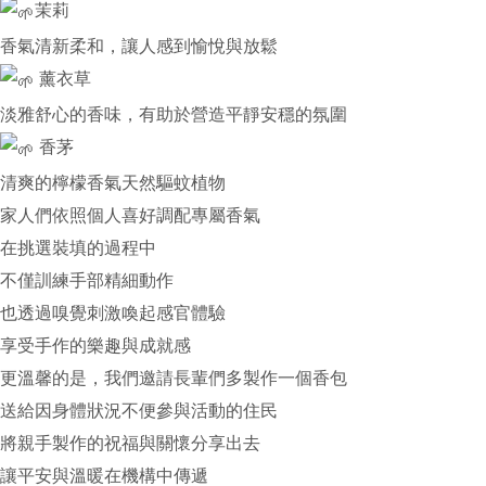
茉莉
香氣清新柔和，讓人感到愉悅與放鬆
薰衣草
淡雅舒心的香味，有助於營造平靜安穩的氛圍
香茅
清爽的檸檬香氣天然驅蚊植物
家人們依照個人喜好調配專屬香氣
在挑選裝填的過程中
不僅訓練手部精細動作
也透過嗅覺刺激喚起感官體驗
享受手作的樂趣與成就感
更溫馨的是，我們邀請長輩們多製作一個香包
送給因身體狀況不便參與活動的住民
將親手製作的祝福與關懷分享出去
讓平安與溫暖在機構中傳遞